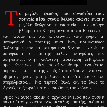
Τ
ο μεγάλο ‘ψεύδος’ που συνοδεύει τους
ποιητές μέσα στους θολούς αιώνες
είναι η
μεγάλη θεώρηση, η εποπτεία… το καθαρό
βλέμμα στο Κεκρυμμένο και στο Επέκεινα…
ναι, ακόμα και στο επέκεινα… γιατί χωρίς τη
μεταφυσική ο ποιητής είναι ένας κρεμασμένος
βλάσφημος από το καταραμένο δέντρο… χωρίς τη
μεταφυσική ο ποιητής απλώς αντιγράφει, δεν
αφηγείται… στην καλύτερη περίπτωση
μετα
γράφει
όμως
δεν
ποιεί
… δεν μπορεί να δομήσει ένα άρτιο
σύμπαν… και ποιητής χωρίς άρτιο σύμπαν είναι ένας
σβηστός ήλιος, μια μέλαινα οπή στο μαύρο του
στερεώματος… ένα περιττό
ίσως,
και τα ίσως το
Αχανές τα ξεβράζει στους αποθέτες του χρόνου…
Όμως κι αυτός ακόμα ο αρχαίος άνεμος που φυσάει
πάντα όταν γεννιέται ένας μεγάλος ποιητής, ακόμα κι
αυτός είναι ένα μεγάλο ψεύδος… υπάρχει αλλά