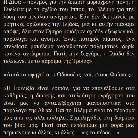
Η Δίψα – πόλεμος για την άπαρτη μυριόχρονη πόλη, η
Ευελιξία με το σχέδιο του Ίππου, το Βλέμμα για την
λύση του μεγάλου αινίγματος. Εάν δεν δει κανείς με
μυητικές ορίζουσες την Ιλιάδα, μια κι αυτήν πιάσαμε
απόψε, όλα στον Όμηρο μοιάζουν σχεδόν εξωφρενικά,
παράλογα και ανόητα. Ένας ποταμός αίματος, ένα
ατελείωτο μακέλεμα αναρίθμητων πολεμιστών χωρίς
κανένα αντίκρισμα. Γιατί, μην ξεχνάμε, η Ιλιάδα δεν
τελειώνει με το πάρσιμο της Τροίας»
«Αυτό το αφηγείται ο Οδυσσέας, ναι, στους Φαίακες»
«Η Ευελιξία είναι λοιπόν, για να επανέλθουμε στα
καθ’ημάς, η διαρκής και ατελεύτητη εγρήγορση του
είναι μας να ανταπεξέρχεται ικανοποιητικά στο
παράλογο της Δίψας. Και το Βλέμμα είναι το πέρασμά
μας από τις αλλεπάλληλες Συμπληγάδες στη διάρκεια
του βίου μας. Γιατί όταν περάσουμε μια φορά μας
περιμένουν κι άλλες, κι άλλες… ως το πέρας…»