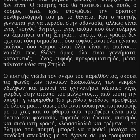
δεν
είναι.
Ο ποιητής που θα πιστέψει πως αυτός ο
κόσμος
είναι
έχει υπογράψει την οριστική
συνθηκολόγησή του με το θάνατο. Και ο ποιητής
γεννιέται για να περάσει στην αθανασία, αλλιώς είναι
ένας ‘κοινός’ θνητός… ένας ακόμα που δεν τόλμησε
να ξεμυτίσει απ’τη Σπηλιά… οπότε, ό,τι γράφει δεν
έχει και τόση σημασία… όσο τυφλοί είναι όλοι είναι κι
εκείνος, όσο νεκροί είναι όλοι είναι κι εκείνος…
νομίζει πως
βλέπει
όμως όλα είναι γεννήματα,
κατασκευές… ένας ευφυής προγραμματισμός, μέσα,
πάντοτε
μέσα
στη Σπηλιά…
Ο ποιητής νιώθει τον άνεμο του παρελθόντος, ακούει
τις φωνές των παλαιών διδασκάλων, των νεκρών
αδελφών και μπορεί να ιχνηλατήσει κάποιες λίγες
γιάρδες στην ατραπό του μέλλοντος… από τούτη την
άποψη
η παραμυθία του μεγάλου ψεύδους
προσφέρει
σε όλους μας… όμως όσο είναι σύσκηνος και ισοϋψής
με το χτες και το φθαρτό όσα προσφέρει είναι μαζί
όνειρα και φαντασία, πυρετός και έρωτας, αυτισμός
και αυτόματη γραφή, γλωσσολαλιά και τρέμενς… το
βλέμμα του ποιητή μπορεί να υψωθεί μονάχα αν
συνδεθεί απευθείας με το Αχανές σε μια τραυματική