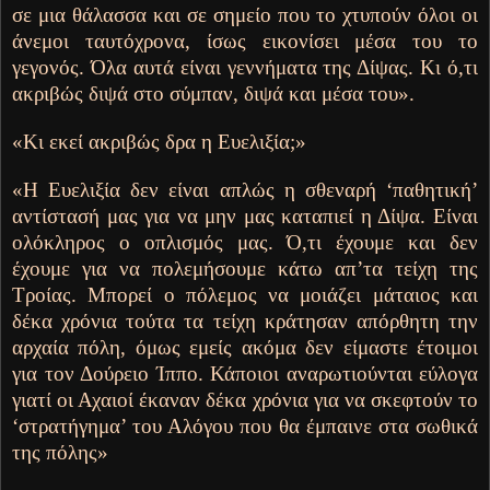
σε μια θάλασσα και σε σημείο που το χτυπούν όλοι οι
άνεμοι ταυτόχρονα, ίσως εικονίσει μέσα του το
γεγονός. Όλα αυτά είναι γεννήματα της Δίψας. Κι ό,τι
ακριβώς διψά στο σύμπαν, διψά και μέσα του».
«Κι εκεί ακριβώς δρα η Ευελιξία;»
«Η Ευελιξία δεν είναι απλώς η σθεναρή ‘παθητική’
αντίστασή μας για να μην μας καταπιεί η Δίψα. Είναι
ολόκληρος ο οπλισμός μας. Ό,τι έχουμε και δεν
έχουμε για να πολεμήσουμε κάτω απ’τα τείχη της
Τροίας. Μπορεί ο πόλεμος να μοιάζει μάταιος και
δέκα χρόνια τούτα τα τείχη κράτησαν απόρθητη την
αρχαία πόλη, όμως εμείς ακόμα δεν είμαστε έτοιμοι
για τον Δούρειο Ίππο. Κάποιοι αναρωτιούνται εύλογα
γιατί οι Αχαιοί έκαναν δέκα χρόνια για να σκεφτούν το
‘στρατήγημα’ του Αλόγου που θα έμπαινε στα σωθικά
της πόλης»