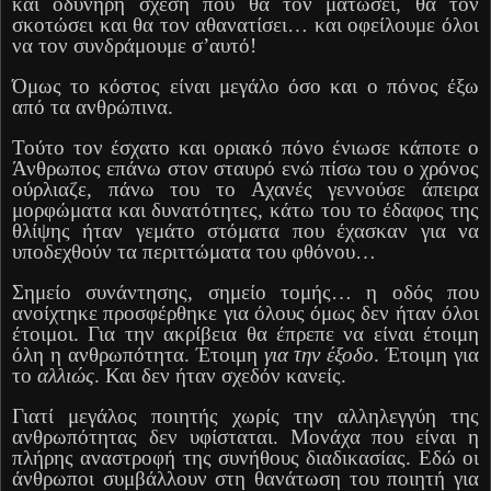
και οδυνηρή σχέση που θα τον ματώσει, θα τον
σκοτώσει και θα τον αθανατίσει… και οφείλουμε όλοι
να τον συνδράμουμε σ’αυτό!
Όμως το κόστος είναι μεγάλο όσο και ο πόνος έξω
από τα ανθρώπινα.
Τούτο τον έσχατο και οριακό πόνο ένιωσε κάποτε ο
Άνθρωπος επάνω στον σταυρό ενώ πίσω του ο χρόνος
ούρλιαζε, πάνω του το Αχανές γεννούσε άπειρα
μορφώματα και δυνατότητες, κάτω του το έδαφος της
θλίψης ήταν γεμάτο στόματα που έχασκαν για να
υποδεχθούν τα περιττώματα του φθόνου…
Σημείο συνάντησης, σημείο τομής… η οδός που
ανοίχτηκε προσφέρθηκε για όλους όμως δεν ήταν όλοι
έτοιμοι. Για την ακρίβεια θα έπρεπε να είναι έτοιμη
όλη η ανθρωπότητα. Έτοιμη
για την έξοδο
. Έτοιμη για
το
αλλιώς
. Και δεν ήταν σχεδόν κανείς.
Γιατί μεγάλος ποιητής χωρίς την αλληλεγγύη της
ανθρωπότητας δεν υφίσταται. Μονάχα που είναι η
πλήρης αναστροφή της συνήθους διαδικασίας. Εδώ οι
άνθρωποι συμβάλλουν στη θανάτωση του ποιητή για