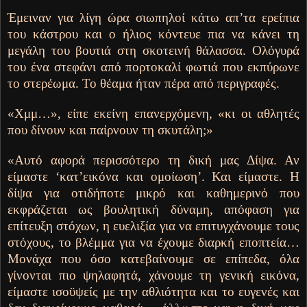
Έμειναν για λίγη ώρα σιωπηλοί κάτω απ’τα ερείπια
του κάστρου και ο ήλιος κόντευε πια να κάνει τη
μεγάλη του βουτιά στη σκοτεινή θάλασσα. Ολόγυρά
του ένα στεφάνι από πορτοκαλί φωτιά που εκπύρωνε
το στερέωμα. Το θέαμα ήταν πέρα από περιγραφές.
«Χμμ…», είπε εκείνη επανερχόμενη, «κι οι αθλητές
που δίνουν και παίρνουν τη σκυτάλη;»
«Αυτό αφορά περισσότερο τη δική μας Δίψα. Αν
είμαστε ‘κατ’εικόνα και ομοίωση’. Και είμαστε. Η
δίψα για οτιδήποτε μικρό και καθημερινό που
εκφράζεται ως βουλητική δύναμη, απόφαση για
επίτευξη στόχων, η ευελιξία για να επιτυγχάνουμε τους
στόχους, το βλέμμα για να έχουμε διαρκή εποπτεία…
Μονάχα που όσο κατεβαίνουμε σε επίπεδα, όλα
γίνονται πιο ψηλαφητά, χάνουμε τη γενική εικόνα,
είμαστε ισοϋψείς με την αθλιότητα και το ευγενές και