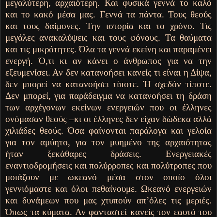
μεγαλύτερη, αρχαιότερη. Και φυσικά γεννά το καλό
και το κακό μέσα μας. Γεννά τα πάντα. Τους θεούς
και τους δαίμονες. Την ιστορία και το χρόνο. Τις
μεγάλες ανακαλύψεις και τους φόνους. Τα θαύματα
και τις μικρότητες. Όλα τα γεννά εκείνη και παραμένει
ενεργή. Ό,τι κι αν κάνει ο άνθρωπος για να την
εξευμενίσει. Αν δεν κατανοήσει κανείς τι είναι η Δίψα,
δεν μπορεί να κατανοήσει τίποτε. Ή σχεδόν τίποτε.
Δεν μπορεί, για παράδειγμα να κατανοήσει τη δράση
των αρχέγονων εκείνων ενεργειών που οι έλληνες
ονόμασαν θεούς –κι οι έλληνες δεν είχαν δώδεκα αλλά
χιλιάδες θεούς. Όσα φαίνονται παράλογα και γελοία
για τον αμύητο, για τον μυημένο της αρχαιότητας
ήταν ξεκάθαρες δράσεις. Ενεργειακές
εναντιοδρομήσεις και πολύρροπες και πολύτροπες που
μοιάζουν με ωκεανό μέσα στον οποίο όλοι
γεννιόμαστε και όλοι πεθαίνουμε. Ωκεανό ενεργειών
και δυνάμεων που μας χτυπούν απ’όλες τις μεριές.
Όπως τα κύματα. Αν φανταστεί κανείς τον εαυτό του