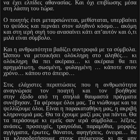
να έχει ελπίδες αθανασίας. Και όχι επιβίωσης μέσα
στη λάσπη του
τώρα.
Ο ποιητής έτσι μεταρσιώνεται, μεθίσταται, υπερβαίνει
το ψεύδος και περνάει στον αληθινό κόσμο… ακόμη
και στη ιερή σιγή του ανασαίνει κάτι απ’αυτόν και ό,τι
μιλά είναι σύμβολο.
Και η ανθρωπότητα βαδίζει συντροφιά με τα σύμβολα.
Ώσπου να μετοικήσει ολόκληρη στο αληθές… κι
ολόκληρη θα πει ακέραια… κι ακέραια θα πει
αρηγμάτωτη, σωσμένη, φυλαγμένη … κάποτε στον
χρόνο… κάπου στο άπειρο…
Στις ελάχιστες περιπτώσεις που η ανθρωπότητα
αναγνώρισε τον ποιητή και τον βοήθησε
στην
έξοδο
από τη σπηλιά θαυμαστά πράγματα
συνέβησαν. Τα φέρουμε όλοι μας. Τα νιώθουμε και τα
ψελλίζουμε όλοι. Είναι η παρακαταθήκη μας, η ακριβή
κληρονομιά μας. Θα τα έχουμε μαζί μας για πάντα. Θα
τα περάσουμε κι εμείς σαν ιερά σύμβολα... λέξεις,
ανάσες, προσευχές, τραγούδια, παραμύθια, μορφές,
αγγίγματα, έρωτες, θάνατοι, αφηγήσεις, όνειρα… θα
τα κληροδοτήσουμε στους επόμενους κι ας μην